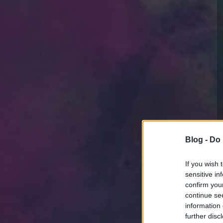
Blog -
Do 
If you wish 
sensitive in
confirm you
continue se
information 
further disc