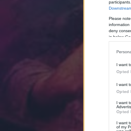
participants
Downstream 
Please note
information 
deny consent
in below Go
Persona
I want t
Opted 
I want t
Opted 
I want 
Advertis
Opted 
I want t
of my P
was col