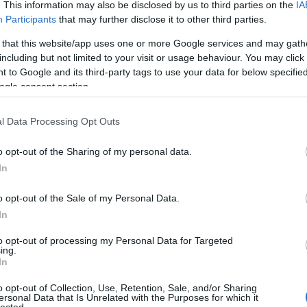
. This information may also be disclosed by us to third parties on the
IA
Participants
that may further disclose it to other third parties.
 that this website/app uses one or more Google services and may gath
including but not limited to your visit or usage behaviour. You may click 
 to Google and its third-party tags to use your data for below specifi
zártszelvény, előtető, zártszelv
ogle consent section.
bükkfa, oszloptartó, zártszelvén
lépcsőkorlát, menetes szár, ro
l Data Processing Opt Outs
cső
o opt-out of the Sharing of my personal data.
In
zártszelvény
előtető
zártszelvény árak
bükkfa
oszloptartó
zár
zártszelvény,
lépcsőkorlát
menetes szár
rozsdamentes
cső
o opt-out of the Sale of my Personal Data.
zártszelvény árak, bükkfa, oszloptartó, zártszel
In
lépcsőkorlát, menetes szár, rozsdamentes, cső
az az asztali számítógép?
to opt-out of processing my Personal Data for Targeted
ing.
In
A webhely kiemelkedése nagyszerű marketing 
felhasználhat. Ilyen nagyszámú weboldallal a 
o opt-out of Collection, Use, Retention, Sale, and/or Sharing
ersonal Data that Is Unrelated with the Purposes for which it
interneten képesnek kell lennie arra, hogy vonz
lected.