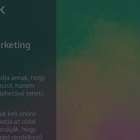
k
arketing
ódja annak, hogy
aszol, hanem
ehetővé teheti,
uk kell online
atja az oldal
ználják, hogy
ggel rendelkező