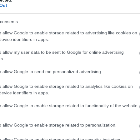
azáltal, hogy elkülöníti webhelyét. A webhely
Out
megkülönböztetésének egyik módja az, ha felhí
az Ön által kínált szolgáltatásra, amelyet senk
consents
Ha jól tudsz létrehozni egy Ezine-t, akkor ez n
o allow Google to enable storage related to advertising like cookies on
evice identifiers in apps.
lehet előfizetők felkutatására és a cég értékesí
munkatársak fotójának bemutatásával megmut
o allow my user data to be sent to Google for online advertising
személyiségét. Megadhat információkat a cégér
s.
Noha könnyűnek tűnhet webhelyének népszerű
to allow Google to send me personalized advertising.
szoftver segítségével, amely feltérképezi az int
megszakítja a megjegyzéseket és az e-maileket
o allow Google to enable storage related to analytics like cookies on
bejegyzéseknek soha nem lesz az a kívánt hatá
evice identifiers in apps.
is akarnak. Ha nem személyesen áll kapcsolatb
o allow Google to enable storage related to functionality of the website
ügyfelekkel, akkor a potenciális ügyfeleket az 
üzenetek kikapcsolhatják.
o allow Google to enable storage related to personalization.
A gázszerelő internetes marketingstratégiája
elengedhetetlen, hogy a Google felkerüljön we
o allow Google to enable storage related to security, including