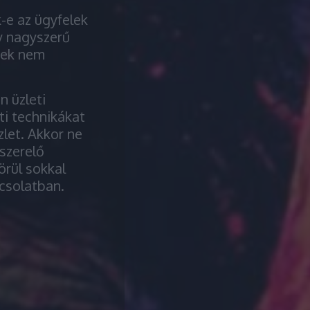
-e az ügyfelek
gy nagyszerű
yek nem
n üzleti
ti technikákat
zlet. Akkor ne
szerelő
örül sokkal
csolatban.