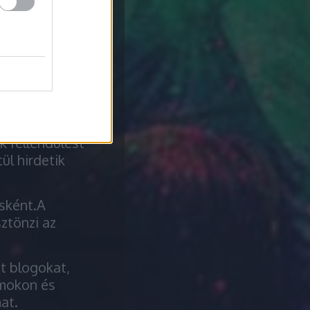
 tehát a
arja, ki keres
 indexelése, ha
 kereséssel.
elkezik, akkor
ználja ezeket a
 fellendülést
ül hirdetik
isként.A
ztönzi az
t blogokat,
umokon és
at.