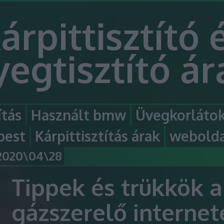
árpittisztító 
egtisztító á
ítás
Használt bmw
Üvegkorláto
pest
Kárpittisztítás árak
webolda
2020\04\28
Tippek és trükkök a
gázszerelő internet