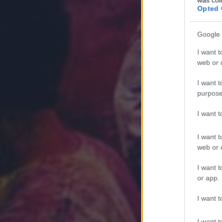
Opted 
Google 
I want t
web or d
I want t
purpose
I want 
I want t
web or d
I want t
or app.
I want t
I want t