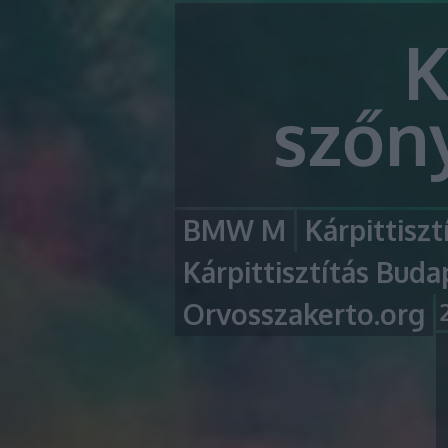
K
szőny
BMW M
Kárpittiszt
Kárpittisztítás Buda
Orvosszakerto.org