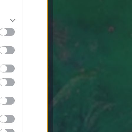
vja a figyelmet
i más nem nyújt.
agyszerű eszköz
tésére. A
athatja
ől is.
sítése olyan
ernetet, és
, ezeknek a
sa, amelyet ők
an az
általános
 szempontjából
boldalára. A