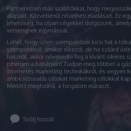
Partnerezzen más szállítókkal, hogy megosszák
alapjait. Közvetlenül növelheti eladásait. Ez e
lehetőség, ha olyan cégekkel dolgozunk, amel
versengnek egymással.
Lehet, hogy üzleti szempontból kicsi hal a tóba
szempontból, amikor elkezdi, de ha szilárd üzle
használ, akkor növekedni fog a kívánt sikeres ü
pihenjen a babérjain! Tudjon meg többet a gáz
internetes marketing technikákról, és vegyen k
ambiciózusabb célokat marketing célokkal kap
Mielőtt megtudná, a forgalom eláraszt.
Szólj hozzá!