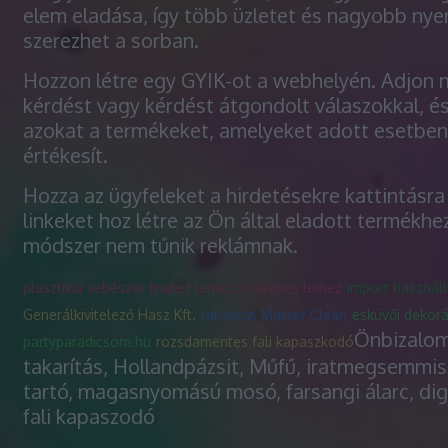
elem eladása, így több üzletet és nagyobb nye
szerezhet a sorban.
Hozzon létre egy GYIK-ot a webhelyén. Adjon
kérdést vagy kérdést átgondolt válaszokkal, é
azokat a termékeket, amelyeket adott esetbe
értékesít.
Hozza az ügyfeleket a hirdetésekre kattintásra 
linkeket hoz létre az Ön által eladott termékhe
módszer nem tűnik reklámnak.
plasztikai sebészet
trapéz lemez, cserepes lemez
import használt
Generálkivitelező Hasz Kft.
takarítás Master Clean
esküvői dekorá
Önbizalom
partyparadicsom.hu
rozsdamentes fali kapaszkodó
takarítás, Hollandpázsit, Műfű, iratmegsemmisí
tartó, magasnyomású mosó, farsangi álarc, dig
fali kapaszodó