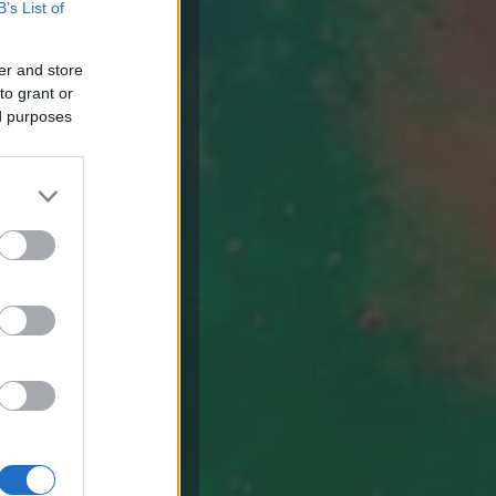
B’s List of
er and store
to grant or
ed purposes
ény árak,
y ár,
zsdamentes,
tszelvény ár
 előtető,
vény ár,
 Egyáltalán mi
előnye, amelyet
gázszerelő
za a célpiacot