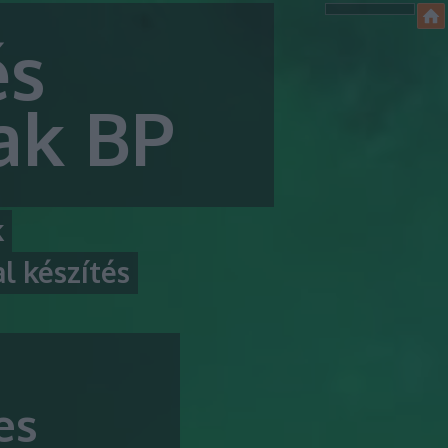
és
rak BP
k
l készítés
es