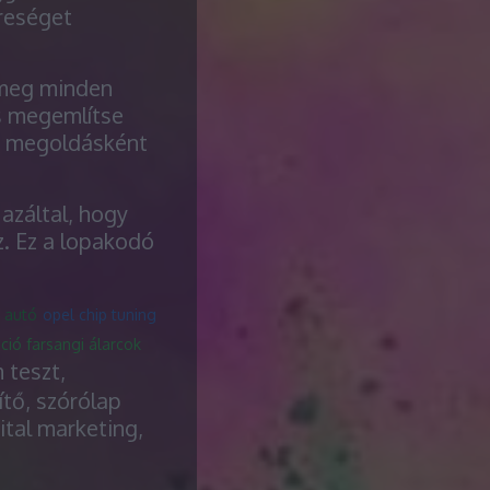
reséget
 meg minden
s megemlítse
n megoldásként
azáltal, hogy
z. Ez a lopakodó
 autó
opel chip tuning
ció farsangi álarcok
 teszt,
tő, szórólap
ital marketing,