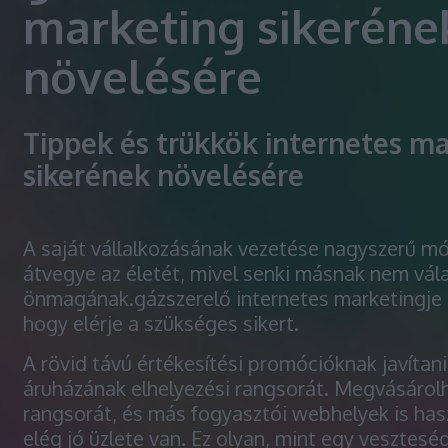
marketing sikeréne
növelésére
Tippek és trükkök internetes m
sikerének növelésére
A saját vállalkozásának vezetése nagyszerű m
átvegye az életét, mivel senki másnak nem vál
önmagának.gázszerelő internetes marketingje l
hogy elérje a szükséges sikert.
A rövid távú értékesítési promócióknak javítani
áruházának elhelyezési rangsorát. Megvásárolh
rangsorát, és más fogyasztói webhelyek is has
elég jó üzlete van. Ez olyan, mint egy vesztesé