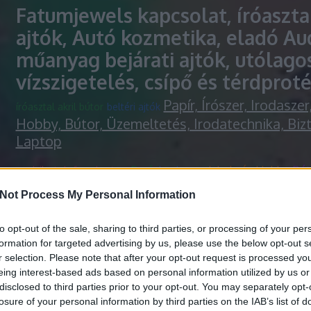
Fatumjewels kapcsolat, íróasztal
ajtók, Autó kozmetika, eladó Au
műanyag bejárati ajtók, utólago
vízszigetelés, csípő és térdproté
Papír, Írószer, Irodaszer
íróasztal akril bútor
beltéri ajtók
Hobby, Bútor, Üzemeltetés, Irodatechnika, Biz
Laptop
mobile telefon, laptop
Papír
Irodaszer
Iskola és Hobby
Bút
Irodatechnika
Biztonságtechnika
laptopok online marketin
Not Process My Personal Information
Irodaszer, Iskola és Hobby, Bútor, Üzemeltetés
Biztonságtechnika és Laptop
to opt-out of the sale, sharing to third parties, or processing of your per
formation for targeted advertising by us, please use the below opt-out s
Laptop, Notebook, Okostelefon
r selection. Please note that after your opt-out request is processed y
eing interest-based ads based on personal information utilized by us or
telefonok, Smart TV, Xbox one, 
disclosed to third parties prior to your opt-out. You may separately opt-
Samsung, Huawei
losure of your personal information by third parties on the IAB’s list of