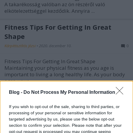
A takarékosság valóban az ön részéről való
elkötelezettséggel kezdődik. Annyira ...
Fitness Tips For Getting In Great
Shape
Kárpittisztítós Józsi
•
2020. december 10.
0
Fitness Tips For Getting In Great Shape
Maintaining your physical fitness as you age is
important to living a long healthy life. As your body
ages, your ...
Blog -
Do Not Process My Personal Information
À perte sur par où commencer avec
le marketing d'article? Lisez ces
If you wish to opt-out of the sale, sharing to third parties, or
processing of your personal or sensitive information for
conseils pour des idées
targeted advertising by us, please use the below opt-out
Kárpittisztítós Józsi
•
2020. december 03.
0
section to confirm your selection. Please note that after your
opt-out request is processed you may continue seeing