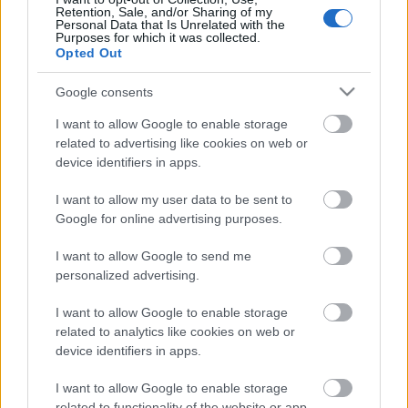
Retention, Sale, and/or Sharing of my
Kárpittisztítós Józsi
•
2020. november 04.
0
Personal Data that Is Unrelated with the
Purposes for which it was collected.
Opted Out
Erfahren Sie, wie das iPhone für Sie arbeiten kann
Heutzutage möchten viele Menschen ein
Google consents
Smartphone und, wenn möglich, das iPhone
erhalten. Die meisten ...
I want to allow Google to enable storage
related to advertising like cookies on web or
device identifiers in apps.
Expert Advice About Laptops That
I want to allow my user data to be sent to
You Can Use Now
Google for online advertising purposes.
Kárpittisztítós Józsi
•
2020. október 26.
0
I want to allow Google to send me
personalized advertising.
What make someone a smarter shopper? The fact is
I want to allow Google to enable storage
that those who truly excel at buying the best item at
related to analytics like cookies on web or
the lowest price are those who do their research. ...
device identifiers in apps.
I want to allow Google to enable storage
Szőnyeg és kárpittisztítás házi
related to functionality of the website or app.