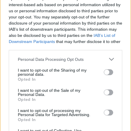
interest-based ads based on personal information utilized by
À perte sur par où commencer avec le marketing
us or personal information disclosed to third parties prior to
d'article? Lisez ces conseils pour des idées
your opt-out. You may separately opt-out of the further
En ce qui concerne le marketing d'article, beaucoup
disclosure of your personal information by third parties on the
de gens ...
IAB’s list of downstream participants. This information may
also be disclosed by us to third parties on the
IAB’s List of
Everything You Need To Know About
Downstream Participants
that may further disclose it to other
third parties.
Desktop Computers
Please note that this website/app uses one or more Google
Personal Data Processing Opt Outs
Kárpittisztítós Józsi
•
2020. november 10.
0
services and may gather and store information including but
not limited to your visit or usage behaviour. You may click to
I want to opt-out of the Sharing of my
personal data.
Everything You Need To Know About Desktop
grant or deny consent to Google and its third-party tags to
Opted In
Computers
use your data for below specified purposes in below Google
There are more choices available when shopping for
consent section.
I want to opt-out of the Sale of my
Personal Data.
a desktop computer than ever before. With so many
Opted In
...
I want to opt-out of processing my
Personal Data for Targeted Advertising.
Erfahren Sie, wie das iPhone für Sie
Opted In
arbeiten kann
I want to opt-out of Collection, Use,